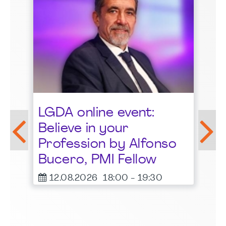
St
LGDA online event:
G
Believe in your
1
Profession by Alfonso
F
Bucero, PMI Fellow
er
12.08.2026
18:00
-
19:30