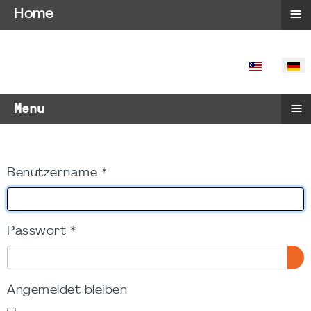
≡
Home
SPRACHE 
≡
Menu
Benutzername
*
Passwort
*
PA
Angemeldet bleiben