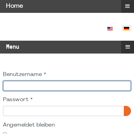
≡
Home
SPRACHE 
≡
Menu
Benutzername
*
Passwort
*
PA
Angemeldet bleiben