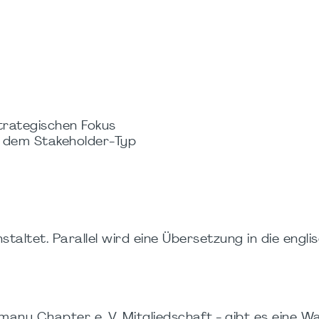
trategischen Fokus​
 dem Stakeholder-Typ​
altet. Parallel wird eine Übersetzung in die engli
any Chapter e. V. Mitgliedschaft - gibt es eine War