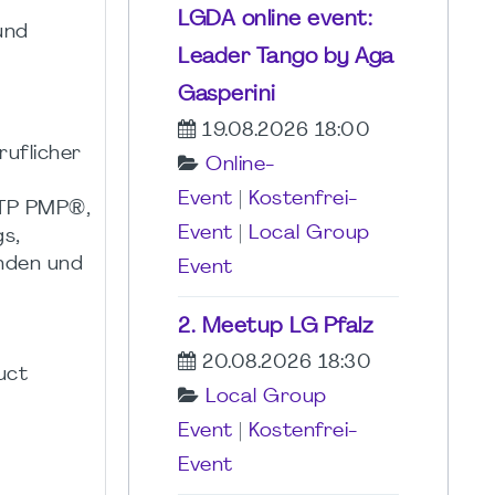
LGDA online event:
und
Leader Tango by Aga
Gasperini
19.08.2026 18:00
ruflicher
Online-
Event
|
Kostenfrei-
ATP PMP®,
Event
|
Local Group
s,
unden und
Event
2. Meetup LG Pfalz
20.08.2026 18:30
uct
Local Group
Event
|
Kostenfrei-
Event