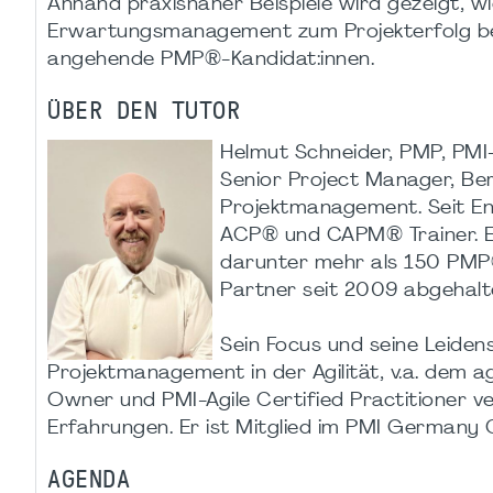
Anhand praxisnaher Beispiele wird gezeigt, wi
Erwartungsmanagement zum Projekterfolg bei
angehende PMP®-Kandidat:innen.​
ÜBER DEN TUTOR
Helmut Schneider, PMP, PMI-
Senior Project Manager, Ber
Projektmanagement. Seit En
ACP® und CAPM® Trainer. Er
darunter mehr als 150 PMP® 
Partner seit 2009 abgehalte
Sein Focus und seine Leiden
Projektmanagement in der Agilität, v.a. dem ag
Owner und PMI-Agile Certified Practitioner v
Erfahrungen. Er ist Mitglied im PMI Germany 
AGENDA