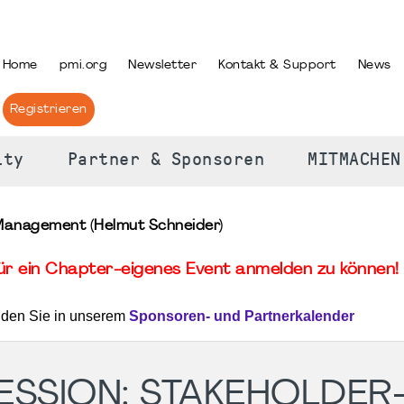
PRACHE AUSWÄHLEN
Home
pmi.org
Newsletter
Kontakt & Support
News
Registrieren
ity
Partner & Sponsoren
MITMACHEN
Management (Helmut Schneider)
für ein Chapter-eigenes Event anmelden zu können! 
nden Sie in unserem
Sponsoren- und Partnerkalender
ESSION: STAKEHOLDER