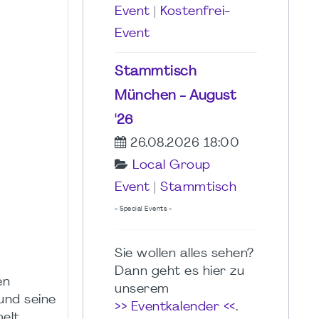
Event
|
Kostenfrei-
Event
Stammtisch
München - August
'26
26.08.2026 18:00
Local Group
Event
|
Stammtisch
- Special Events -
Sie wollen alles sehen?
Dann geht es hier zu
en
unserem
und seine
>> Eventkalender <<
.
elt.