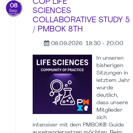
COP LIFE
08
SCIENCES
Sep.
2026
COLLABORATIVE STUDY 5
/ PMBOK 8TH
08.09.2026
18:30
-
20:00
In unseren
bisherigen
Sitzungen in
letztem Jahr
wurde
deutlich,
dass unsere
Mitglieder
sich
intensiver mit dem PMBOK® Guide
auseinandersetzen möchten. Beim