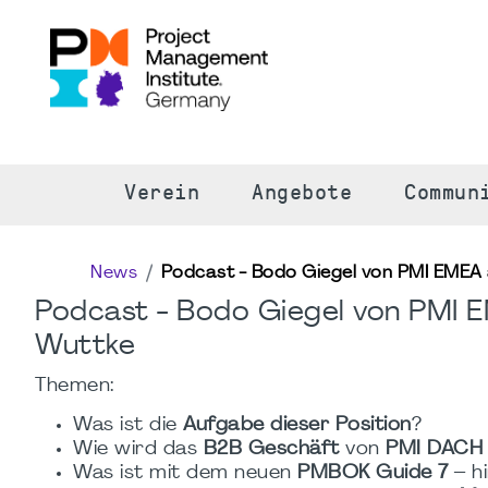
S
Verein
Angebote
Commun
News
Podcast - Bodo Giegel von PMI EMEA 
Podcast - Bodo Giegel von PMI E
Wuttke
Themen:
Was ist die
Aufgabe dieser Position
?
Wie wird das
B2B Geschäft
von
PMI DACH
Was ist mit dem neuen
PMBOK Guide 7
– hi