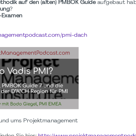
thodik auf den (alten) PMBOK Guide
aufgebaut ha
zung
?
-Examen
anagementpodcast.com/pmi-dach
rund ums Projektmanagement