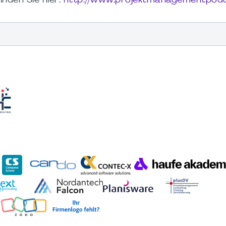
nden Sie hier:
http://www.projektmanagementpod