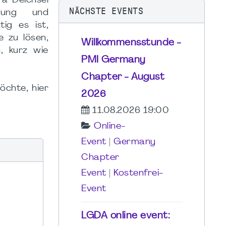
a Deichsel
NÄCHSTE EVENTS
erung und
ig es ist,
e zu lösen,
Willkommensstunde -
, kurz wie
PMI Germany
Chapter - August
öchte, hier
2026
11.08.2026 19:00
Online-
Event
|
Germany
Chapter
Event
|
Kostenfrei-
Event
LGDA online event: