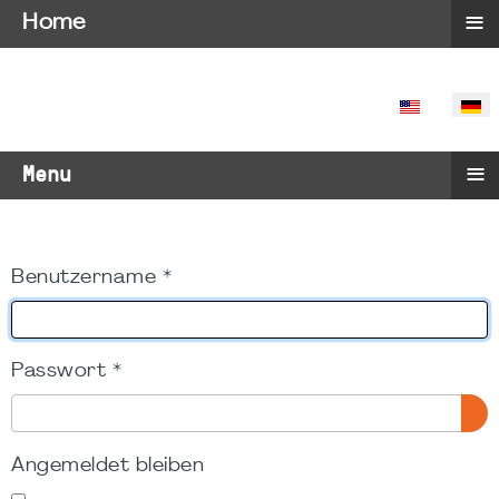
≡
Home
SPRACHE 
≡
Menu
Benutzername
*
Passwort
*
PA
Angemeldet bleiben