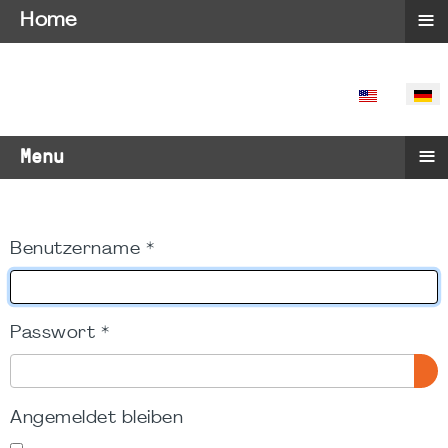
≡
Home
SPRACHE 
≡
Menu
Benutzername
*
Passwort
*
PA
Angemeldet bleiben