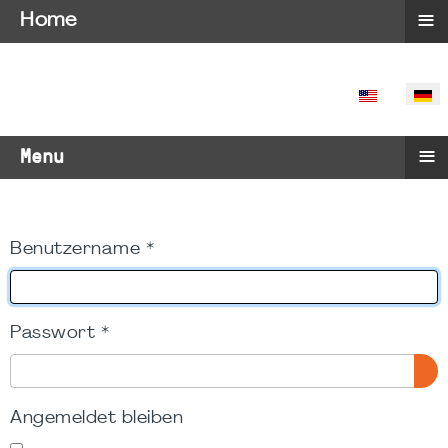
≡
Home
SPRACHE 
≡
Menu
Benutzername
*
Passwort
*
PA
Angemeldet bleiben