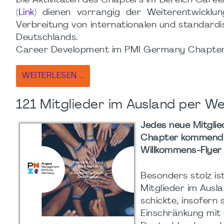
Die Aktivitäten des Chapters im Bereich Care
(
Link
) dienen vorrangig der Weiterentwicklu
Verbreitung von internationalen und standard
Deutschlands.
Career Development im PMI Germany Chapter 
WEITERLESEN …
121 Mitglieder im Ausland per W
Jedes neue Mitgli
Chapter kommend o
Willkommens-Flyer
Besonders stolz is
Mitglieder im Ausl
schickte, insofern
Einschränkung mit 