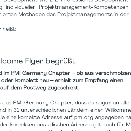
er Development wie z. B. Professional Developmen
ng individueller Projektmanagement-Kompetenzen
isierten Methoden des Projektmanagements in der
heißt:
elcome Flyer begrüßt
ed im PMI Germany Chapter – ob aus verschmolze
der komplett neu – erhielt zum Empfang einen
 auf dem Postweg zugeschickt.
t das PMI Germany Chapter, dass es sogar an alle 
and in 31 unterschiedlichen Ländern einen Willkomm
 sie eine korrekte Adresse auf pmi.org angegeben h
der korrekten postalischen Adresse gilt auch für Mi