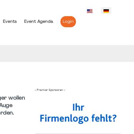
Events
Event Agenda
Login
- Premier Sponsoren -
er wollen
 Auge
erden.