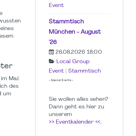
Event
e
ewussten
Stammtisch
eines
München - August
iesem
'26
26.08.2026 18:00
Local Group
pter
Event
|
Stammtisch
im Mai:
- Special Events -
ich des
nd um
Sie wollen alles sehen?
Dann geht es hier zu
unserem
>> Eventkalender <<
.