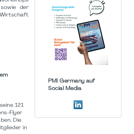
t Workshops
 sowie der
 Wirtschaft
nem
PMI Germany auf
Social Media
seine 121
ens-Flyer
aben. Die
tglieder in